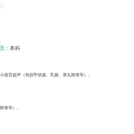
历：
本科
⼩器官超声（包括甲状腺、乳腺、睾丸附睾等）。
附睾等）。